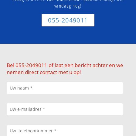
vandaag nog!
055-2049011
Bel 055-2049011 of laat een bericht achter en we
nemen direct contact met u op!