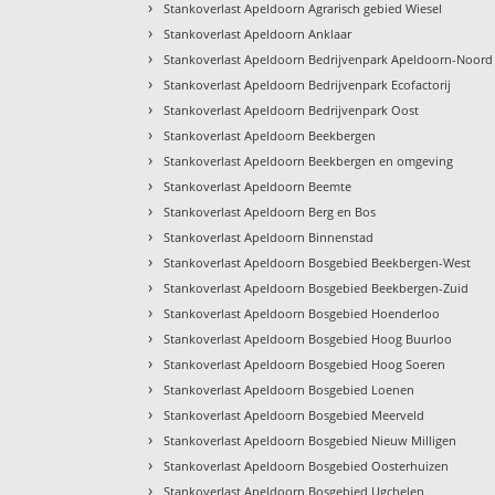
›
Stankoverlast Apeldoorn Agrarisch gebied Wiesel
›
Stankoverlast Apeldoorn Anklaar
›
Stankoverlast Apeldoorn Bedrijvenpark Apeldoorn-Noord
›
Stankoverlast Apeldoorn Bedrijvenpark Ecofactorij
›
Stankoverlast Apeldoorn Bedrijvenpark Oost
›
Stankoverlast Apeldoorn Beekbergen
›
Stankoverlast Apeldoorn Beekbergen en omgeving
›
Stankoverlast Apeldoorn Beemte
›
Stankoverlast Apeldoorn Berg en Bos
›
Stankoverlast Apeldoorn Binnenstad
›
Stankoverlast Apeldoorn Bosgebied Beekbergen-West
›
Stankoverlast Apeldoorn Bosgebied Beekbergen-Zuid
›
Stankoverlast Apeldoorn Bosgebied Hoenderloo
›
Stankoverlast Apeldoorn Bosgebied Hoog Buurloo
›
Stankoverlast Apeldoorn Bosgebied Hoog Soeren
›
Stankoverlast Apeldoorn Bosgebied Loenen
›
Stankoverlast Apeldoorn Bosgebied Meerveld
›
Stankoverlast Apeldoorn Bosgebied Nieuw Milligen
›
Stankoverlast Apeldoorn Bosgebied Oosterhuizen
›
Stankoverlast Apeldoorn Bosgebied Ugchelen