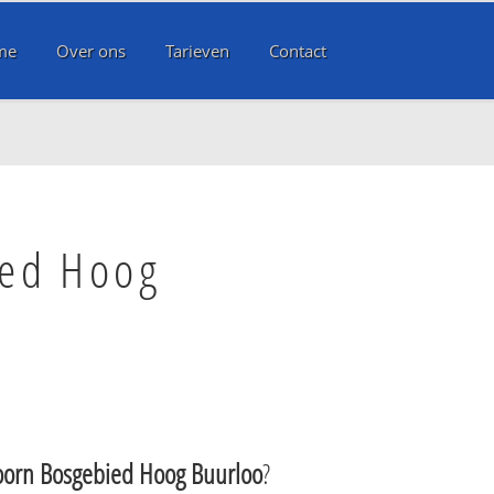
me
Over ons
Tarieven
Contact
ied Hoog
oorn Bosgebied Hoog Buurloo
?