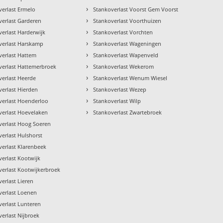
›
verlast Ermelo
Stankoverlast Voorst Gem Voorst
›
verlast Garderen
Stankoverlast Voorthuizen
›
verlast Harderwijk
Stankoverlast Vorchten
›
verlast Harskamp
Stankoverlast Wageningen
›
verlast Hattem
Stankoverlast Wapenveld
›
verlast Hattemerbroek
Stankoverlast Wekerom
›
verlast Heerde
Stankoverlast Wenum Wiesel
›
verlast Hierden
Stankoverlast Wezep
›
verlast Hoenderloo
Stankoverlast Wilp
›
verlast Hoevelaken
Stankoverlast Zwartebroek
verlast Hoog Soeren
erlast Hulshorst
verlast Klarenbeek
verlast Kootwijk
verlast Kootwijkerbroek
erlast Lieren
verlast Loenen
verlast Lunteren
erlast Nijbroek