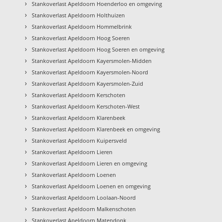
›
Stankoverlast Apeldoorn Hoenderloo en omgeving
›
Stankoverlast Apeldoorn Holthuizen
›
Stankoverlast Apeldoorn Hommelbrink
›
Stankoverlast Apeldoorn Hoog Soeren
›
Stankoverlast Apeldoorn Hoog Soeren en omgeving
›
Stankoverlast Apeldoorn Kayersmolen-Midden
›
Stankoverlast Apeldoorn Kayersmolen-Noord
›
Stankoverlast Apeldoorn Kayersmolen-Zuid
›
Stankoverlast Apeldoorn Kerschoten
›
Stankoverlast Apeldoorn Kerschoten-West
›
Stankoverlast Apeldoorn Klarenbeek
›
Stankoverlast Apeldoorn Klarenbeek en omgeving
›
Stankoverlast Apeldoorn Kuipersveld
›
Stankoverlast Apeldoorn Lieren
›
Stankoverlast Apeldoorn Lieren en omgeving
›
Stankoverlast Apeldoorn Loenen
›
Stankoverlast Apeldoorn Loenen en omgeving
›
Stankoverlast Apeldoorn Loolaan-Noord
›
Stankoverlast Apeldoorn Malkenschoten
›
Stankoverlast Apeldoorn Matendonk