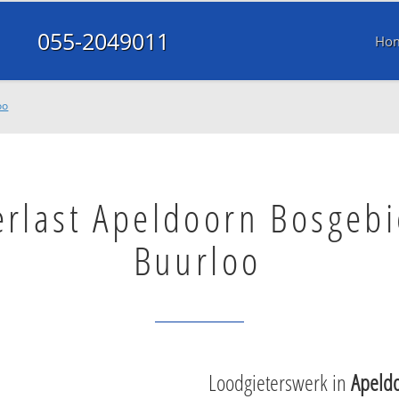
055-2049011
Ho
oo
erlast Apeldoorn Bosgeb
Buurloo
Loodgieterswerk in
Apeld