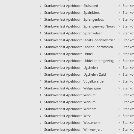
›
›
Stankoverlast Apeldoorn Sluisoord
Stanko
›
›
Stankoverlast Apeldoorn Spainkbos
Stanko
›
›
Stankoverlast Apeldoorn Sprengenbos
Stanko
›
›
Stankoverlast Apeldoorn Sprengenweg-Noord
Stanko
›
›
Stankoverlast Apeldoorn Sprenkelaar
Stanko
›
›
Stankoverlast Apeldoorn Staatsliedenkwartier
Stanko
›
›
Stankoverlast Apeldoorn Stadhoudersmolen
Stanko
›
›
Stankoverlast Apeldoorn Uddel
Stanko
›
›
Stankoverlast Apeldoorn Uddel en omgeving
Stanko
›
›
Stankoverlast Apeldoorn Ugchelen
Stanko
›
›
Stankoverlast Apeldoorn Ugchelen-Zuid
Stanko
›
›
Stankoverlast Apeldoorn Vogelkwartier
Stankov
›
›
Stankoverlast Apeldoorn Welgelegen
Stanko
›
›
Stankoverlast Apeldoorn Wenum
Stanko
›
›
Stankoverlast Apeldoorn Wenum
Stanko
›
›
Stankoverlast Apeldoorn Wernem
Stankov
›
›
Stankoverlast Apeldoorn West
Stanko
›
›
Stankoverlast Apeldoorn Westenenk
Stanko
›
›
Stankoverlast Apeldoorn Winkewijert
Stankov