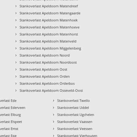
›
Stankoverlast Apeldoorn Matendreef
›
Stankoverlast Apeldoorn Matengaarde
›
Stankoverlast Apeldoorn Matenhoek
›
Stankoverlast Apeldoorn Matenhoeve
›
Stankoverlast Apeldoorn Matenhorst
›
Stankoverlast Apeldoorn Matenveld
›
Stankoverlast Apeldoorn Miggelenberg
›
Stankoverlast Apeldoorn Noord
›
Stankoverlast Apeldoorn Noordoost
›
Stankoverlast Apeldoorn Oost
›
Stankoverlast Apeldoorn Orden
›
Stankoverlast Apeldoorn Orderbos
›
Stankoverlast Apeldoorn Osseveld-Oost
›
verlast Ede
Stankoverlast Twello
›
verlast Ederveen
Stankoverlast Uddel
›
erlast Elburg
Stankoverlast Ugchelen
›
erlast Elspeet
Stankoverlast Vaassen
›
verlast Emst
Stankoverlast Veessen
›
verlast Epe
Stankoverlast Vierhouten