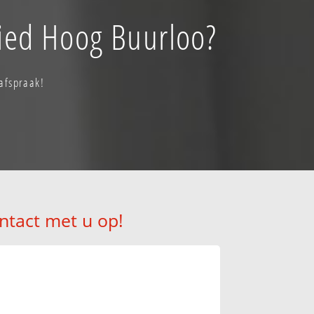
bied Hoog Buurloo?
afspraak!
ntact met u op!