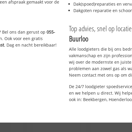
 een afspraak gemaakt voor de
Dak(spoed)reparaties en verv
Dakgoten reparatie en scho
Top advies, snel op locati
? Bel ons dan gerust op
055-
Buurloo
n. Ook voor een gratis
ast
. Dag en nacht bereikbaar!
Alle loodgieters die bij ons be
vakmanschap en zijn profession
wij over de modernste en juist
problemen aan zowel gas als wat
Neem contact met ons op om di
De 24/7 loodgieter spoedservic
en we helpen u direct. Wij help
ook in: Beekbergen, Hoenderloo