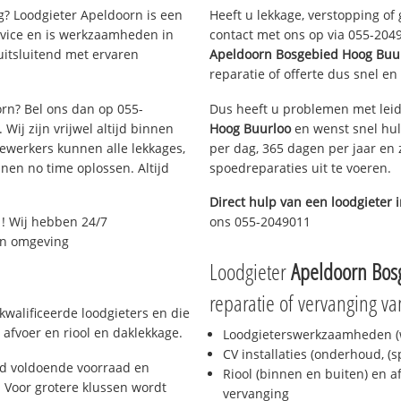
? Loodgieter Apeldoorn is een
Heeft u lekkage, verstopping of
rvice en is werkzaamheden in
contact met ons op via 055-20490
uitsluitend met ervaren
Apeldoorn Bosgebied Hoog Buu
reparatie of offerte dus snel en
orn? Bel ons dan op 055-
Dus heeft u problemen met leid
Wij zijn vrijwel altijd binnen
Hoog Buurloo
en wenst snel hul
ewerkers kunnen alle lekkages,
per dag, 365 dagen per jaar en z
en no time oplossen. Altijd
spoedreparaties uit te voeren.
Direct hulp van een loodgieter 
! Wij hebben 24/7
ons 055-2049011
 en omgeving
Loodgieter
Apeldoorn Bos
reparatie of vervanging va
kwalificeerde loodgieters en die
afvoer en riool en daklekkage.
Loodgieterswerkzaamheden (w
CV installaties (onderhoud, (
jd voldoende voorraad en
Riool (binnen en buiten) en a
 Voor grotere klussen wordt
vervanging