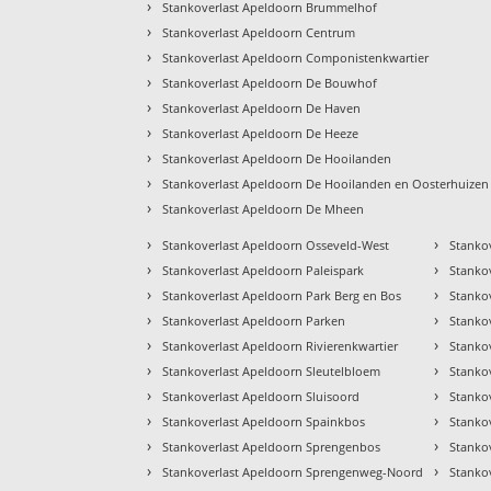
›
Stankoverlast Apeldoorn Brummelhof
›
Stankoverlast Apeldoorn Centrum
›
Stankoverlast Apeldoorn Componistenkwartier
›
Stankoverlast Apeldoorn De Bouwhof
›
Stankoverlast Apeldoorn De Haven
›
Stankoverlast Apeldoorn De Heeze
›
Stankoverlast Apeldoorn De Hooilanden
›
Stankoverlast Apeldoorn De Hooilanden en Oosterhuizen
›
Stankoverlast Apeldoorn De Mheen
›
›
Stankoverlast Apeldoorn Osseveld-West
Stanko
›
›
Stankoverlast Apeldoorn Paleispark
Stanko
›
›
Stankoverlast Apeldoorn Park Berg en Bos
Stankov
›
›
Stankoverlast Apeldoorn Parken
Stankov
›
›
Stankoverlast Apeldoorn Rivierenkwartier
Stanko
›
›
Stankoverlast Apeldoorn Sleutelbloem
Stanko
›
›
Stankoverlast Apeldoorn Sluisoord
Stanko
›
›
Stankoverlast Apeldoorn Spainkbos
Stanko
›
›
Stankoverlast Apeldoorn Sprengenbos
Stanko
›
›
Stankoverlast Apeldoorn Sprengenweg-Noord
Stanko