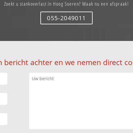
Zoekt u stankoverlast in Hoog Soeren? Maak nu een afspraak!
055-2049011
n bericht achter en we nemen direct co