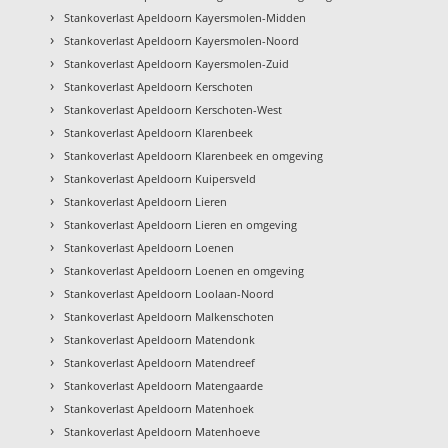
›
Stankoverlast Apeldoorn Kayersmolen-Midden
›
Stankoverlast Apeldoorn Kayersmolen-Noord
›
Stankoverlast Apeldoorn Kayersmolen-Zuid
›
Stankoverlast Apeldoorn Kerschoten
›
Stankoverlast Apeldoorn Kerschoten-West
›
Stankoverlast Apeldoorn Klarenbeek
›
Stankoverlast Apeldoorn Klarenbeek en omgeving
›
Stankoverlast Apeldoorn Kuipersveld
›
Stankoverlast Apeldoorn Lieren
›
Stankoverlast Apeldoorn Lieren en omgeving
›
Stankoverlast Apeldoorn Loenen
›
Stankoverlast Apeldoorn Loenen en omgeving
›
Stankoverlast Apeldoorn Loolaan-Noord
›
Stankoverlast Apeldoorn Malkenschoten
›
Stankoverlast Apeldoorn Matendonk
›
Stankoverlast Apeldoorn Matendreef
›
Stankoverlast Apeldoorn Matengaarde
›
Stankoverlast Apeldoorn Matenhoek
›
Stankoverlast Apeldoorn Matenhoeve