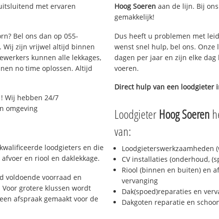
uitsluitend met ervaren
Hoog Soeren
aan de lijn. Bij on
gemakkelijk!
orn? Bel ons dan op 055-
Dus heeft u problemen met leid
Wij zijn vrijwel altijd binnen
wenst snel hulp, bel ons. Onze 
ewerkers kunnen alle lekkages,
dagen per jaar en zijn elke dag 
en no time oplossen. Altijd
voeren.
Direct hulp van een loodgieter 
! Wij hebben 24/7
 en omgeving
Loodgieter
Hoog Soeren
he
van:
kwalificeerde loodgieters en die
Loodgieterswerkzaamheden (w
afvoer en riool en daklekkage.
CV installaties (onderhoud, (
Riool (binnen en buiten) en a
jd voldoende voorraad en
vervanging
 Voor grotere klussen wordt
Dak(spoed)reparaties en verv
 een afspraak gemaakt voor de
Dakgoten reparatie en scho