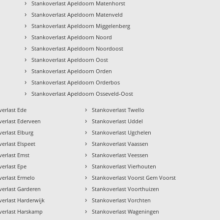
›
Stankoverlast Apeldoorn Matenhorst
›
Stankoverlast Apeldoorn Matenveld
›
Stankoverlast Apeldoorn Miggelenberg
›
Stankoverlast Apeldoorn Noord
›
Stankoverlast Apeldoorn Noordoost
›
Stankoverlast Apeldoorn Oost
›
Stankoverlast Apeldoorn Orden
›
Stankoverlast Apeldoorn Orderbos
›
Stankoverlast Apeldoorn Osseveld-Oost
›
verlast Ede
Stankoverlast Twello
›
verlast Ederveen
Stankoverlast Uddel
›
erlast Elburg
Stankoverlast Ugchelen
›
erlast Elspeet
Stankoverlast Vaassen
›
verlast Emst
Stankoverlast Veessen
›
verlast Epe
Stankoverlast Vierhouten
›
verlast Ermelo
Stankoverlast Voorst Gem Voorst
›
verlast Garderen
Stankoverlast Voorthuizen
›
verlast Harderwijk
Stankoverlast Vorchten
›
verlast Harskamp
Stankoverlast Wageningen