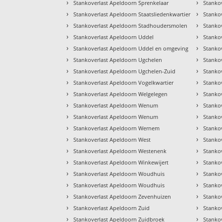
›
›
Stankoverlast Apeldoorn Sprenkelaar
Stanko
›
›
Stankoverlast Apeldoorn Staatsliedenkwartier
Stanko
›
›
Stankoverlast Apeldoorn Stadhoudersmolen
Stanko
›
›
Stankoverlast Apeldoorn Uddel
Stanko
›
›
Stankoverlast Apeldoorn Uddel en omgeving
Stanko
›
›
Stankoverlast Apeldoorn Ugchelen
Stanko
›
›
Stankoverlast Apeldoorn Ugchelen-Zuid
Stanko
›
›
Stankoverlast Apeldoorn Vogelkwartier
Stankov
›
›
Stankoverlast Apeldoorn Welgelegen
Stanko
›
›
Stankoverlast Apeldoorn Wenum
Stanko
›
›
Stankoverlast Apeldoorn Wenum
Stanko
›
›
Stankoverlast Apeldoorn Wernem
Stankov
›
›
Stankoverlast Apeldoorn West
Stanko
›
›
Stankoverlast Apeldoorn Westenenk
Stanko
›
›
Stankoverlast Apeldoorn Winkewijert
Stankov
›
›
Stankoverlast Apeldoorn Woudhuis
Stankov
›
›
Stankoverlast Apeldoorn Woudhuis
Stankov
›
›
Stankoverlast Apeldoorn Zevenhuizen
Stanko
›
›
Stankoverlast Apeldoorn Zuid
Stanko
›
›
Stankoverlast Apeldoorn Zuidbroek
Stanko