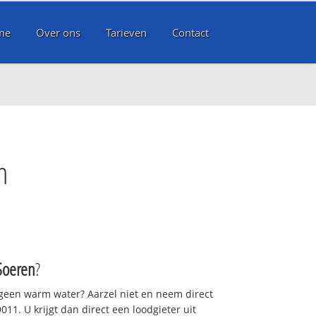
me
Over ons
Tarieven
Contact
n
Soeren
?
 geen warm water? Aarzel niet en neem direct
11. U krijgt dan direct een loodgieter uit