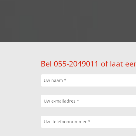
Bel 055-2049011 of laat ee