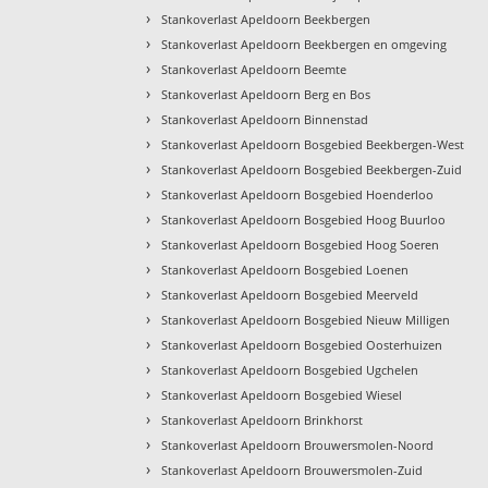
›
Stankoverlast Apeldoorn Beekbergen
›
Stankoverlast Apeldoorn Beekbergen en omgeving
›
Stankoverlast Apeldoorn Beemte
›
Stankoverlast Apeldoorn Berg en Bos
›
Stankoverlast Apeldoorn Binnenstad
›
Stankoverlast Apeldoorn Bosgebied Beekbergen-West
›
Stankoverlast Apeldoorn Bosgebied Beekbergen-Zuid
›
Stankoverlast Apeldoorn Bosgebied Hoenderloo
›
Stankoverlast Apeldoorn Bosgebied Hoog Buurloo
›
Stankoverlast Apeldoorn Bosgebied Hoog Soeren
›
Stankoverlast Apeldoorn Bosgebied Loenen
›
Stankoverlast Apeldoorn Bosgebied Meerveld
›
Stankoverlast Apeldoorn Bosgebied Nieuw Milligen
›
Stankoverlast Apeldoorn Bosgebied Oosterhuizen
›
Stankoverlast Apeldoorn Bosgebied Ugchelen
›
Stankoverlast Apeldoorn Bosgebied Wiesel
›
Stankoverlast Apeldoorn Brinkhorst
›
Stankoverlast Apeldoorn Brouwersmolen-Noord
›
Stankoverlast Apeldoorn Brouwersmolen-Zuid