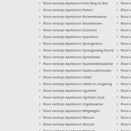
›
›
Riool verstopt Apeldoorn Park Berg en Bos
Riool 
›
›
Riool verstopt Apeldoorn Parken
Riool 
›
›
Riool verstopt Apeldoorn Rivierenkwartier
Riool 
›
›
Riool verstopt Apeldoorn Sleutelbloem
Riool 
›
›
Riool verstopt Apeldoorn Sluisoord
Riool 
›
›
Riool verstopt Apeldoorn Spainkbos
Riool 
›
›
Riool verstopt Apeldoorn Sprengenbos
Riool 
›
›
Riool verstopt Apeldoorn Sprengenweg-Noord
Riool 
›
›
Riool verstopt Apeldoorn Sprenkelaar
Riool 
›
›
Riool verstopt Apeldoorn Staatsliedenkwartier
Riool 
›
›
Riool verstopt Apeldoorn Stadhoudersmolen
Riool 
›
›
Riool verstopt Apeldoorn Uddel
Riool 
›
›
Riool verstopt Apeldoorn Uddel en omgeving
Riool 
›
›
Riool verstopt Apeldoorn Ugchelen
Riool 
›
›
Riool verstopt Apeldoorn Ugchelen-Zuid
Riool 
›
›
Riool verstopt Apeldoorn Vogelkwartier
Riool 
›
›
Riool verstopt Apeldoorn Welgelegen
Riool 
›
›
Riool verstopt Apeldoorn Wenum
Riool 
›
›
Riool verstopt Apeldoorn Wenum
Riool 
›
›
Riool verstopt Apeldoorn Wernem
Riool 