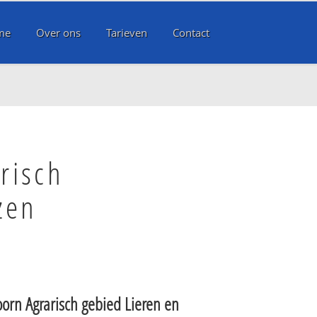
me
Over ons
Tarieven
Contact
risch
zen
orn Agrarisch gebied Lieren en