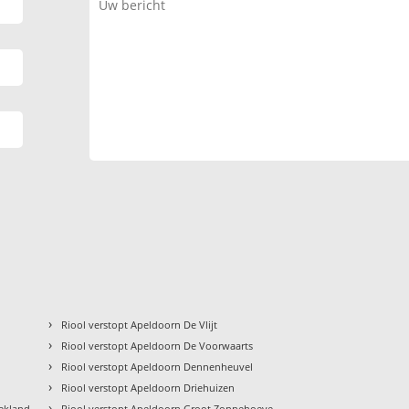
›
Riool verstopt Apeldoorn De Vlijt
›
Riool verstopt Apeldoorn De Voorwaarts
›
Riool verstopt Apeldoorn Dennenheuvel
›
Riool verstopt Apeldoorn Driehuizen
›
oekland
Riool verstopt Apeldoorn Groot Zonnehoeve