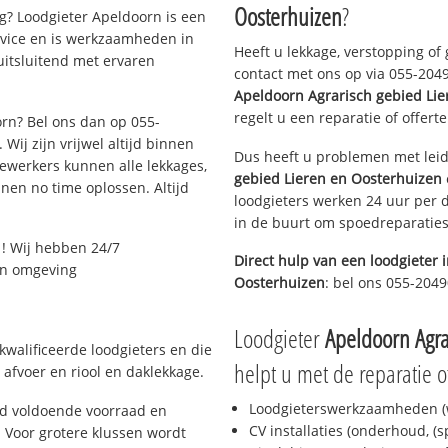
Oosterhuizen
?
? Loodgieter Apeldoorn is een
rvice en is werkzaamheden in
Heeft u lekkage, verstopping of
uitsluitend met ervaren
contact met ons op via 055-20490
Apeldoorn Agrarisch gebied Li
regelt u een reparatie of offert
orn? Bel ons dan op 055-
Wij zijn vrijwel altijd binnen
Dus heeft u problemen met leid
ewerkers kunnen alle lekkages,
gebied Lieren en Oosterhuizen
en no time oplossen. Altijd
loodgieters werken 24 uur per d
in de buurt om spoedreparaties 
! Wij hebben 24/7
Direct hulp van een loodgieter 
 en omgeving
Oosterhuizen
: bel ons 055-204
Loodgieter
Apeldoorn Agra
kwalificeerde loodgieters en die
helpt u met de reparatie o
afvoer en riool en daklekkage.
Loodgieterswerkzaamheden (w
jd voldoende voorraad en
CV installaties (onderhoud, (
 Voor grotere klussen wordt