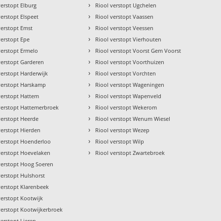
›
verstopt Elburg
Riool verstopt Ugchelen
›
verstopt Elspeet
Riool verstopt Vaassen
›
verstopt Emst
Riool verstopt Veessen
›
verstopt Epe
Riool verstopt Vierhouten
›
verstopt Ermelo
Riool verstopt Voorst Gem Voorst
›
verstopt Garderen
Riool verstopt Voorthuizen
›
verstopt Harderwijk
Riool verstopt Vorchten
›
verstopt Harskamp
Riool verstopt Wageningen
›
verstopt Hattem
Riool verstopt Wapenveld
›
verstopt Hattemerbroek
Riool verstopt Wekerom
›
verstopt Heerde
Riool verstopt Wenum Wiesel
›
verstopt Hierden
Riool verstopt Wezep
›
verstopt Hoenderloo
Riool verstopt Wilp
›
verstopt Hoevelaken
Riool verstopt Zwartebroek
verstopt Hoog Soeren
verstopt Hulshorst
verstopt Klarenbeek
verstopt Kootwijk
verstopt Kootwijkerbroek
verstopt Lieren