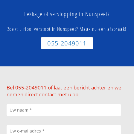
Lekkage of verstopping in Nunspeet?
Zoekt u riool verstopt in Nunspeet? Maak nu een afspraak!
055-2049011
Bel 055-2049011 of laat een bericht achter en we
nemen direct contact met u op!