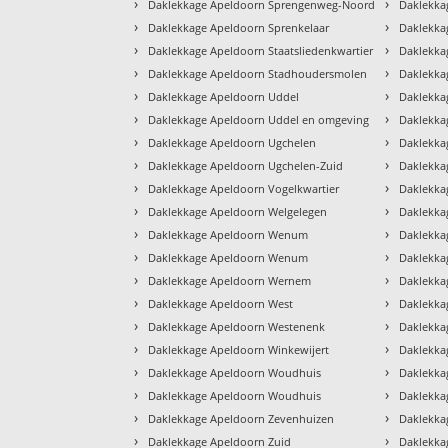
›
›
Daklekkage Apeldoorn Sprengenweg-Noord
Daklekka
›
›
Daklekkage Apeldoorn Sprenkelaar
Daklekka
›
›
Daklekkage Apeldoorn Staatsliedenkwartier
Daklekka
›
›
Daklekkage Apeldoorn Stadhoudersmolen
Daklekka
›
›
Daklekkage Apeldoorn Uddel
Daklekka
›
›
Daklekkage Apeldoorn Uddel en omgeving
Daklekka
›
›
Daklekkage Apeldoorn Ugchelen
Daklekka
›
›
Daklekkage Apeldoorn Ugchelen-Zuid
Daklekka
›
›
Daklekkage Apeldoorn Vogelkwartier
Daklekka
›
›
Daklekkage Apeldoorn Welgelegen
Daklekka
›
›
Daklekkage Apeldoorn Wenum
Daklekka
›
›
Daklekkage Apeldoorn Wenum
Daklekka
›
›
Daklekkage Apeldoorn Wernem
Daklekka
›
›
Daklekkage Apeldoorn West
Daklekka
›
›
Daklekkage Apeldoorn Westenenk
Daklekka
›
›
Daklekkage Apeldoorn Winkewijert
Daklekka
›
›
Daklekkage Apeldoorn Woudhuis
Daklekka
›
›
Daklekkage Apeldoorn Woudhuis
Daklekka
›
›
Daklekkage Apeldoorn Zevenhuizen
Daklekka
›
›
Daklekkage Apeldoorn Zuid
Daklekka