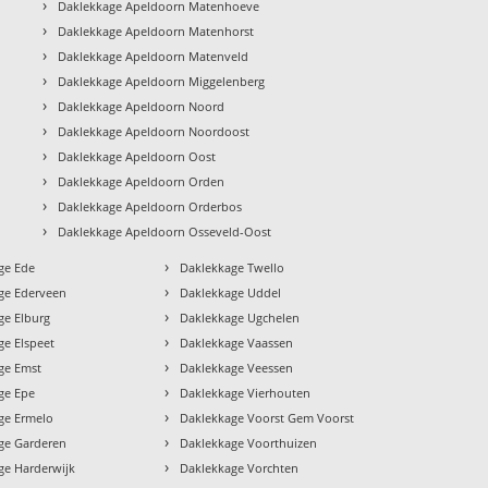
›
Daklekkage Apeldoorn Matenhoeve
›
Daklekkage Apeldoorn Matenhorst
›
Daklekkage Apeldoorn Matenveld
›
Daklekkage Apeldoorn Miggelenberg
›
Daklekkage Apeldoorn Noord
›
Daklekkage Apeldoorn Noordoost
›
Daklekkage Apeldoorn Oost
›
Daklekkage Apeldoorn Orden
›
Daklekkage Apeldoorn Orderbos
›
Daklekkage Apeldoorn Osseveld-Oost
›
ge Ede
Daklekkage Twello
›
ge Ederveen
Daklekkage Uddel
›
ge Elburg
Daklekkage Ugchelen
›
ge Elspeet
Daklekkage Vaassen
›
ge Emst
Daklekkage Veessen
›
ge Epe
Daklekkage Vierhouten
›
ge Ermelo
Daklekkage Voorst Gem Voorst
›
ge Garderen
Daklekkage Voorthuizen
›
ge Harderwijk
Daklekkage Vorchten