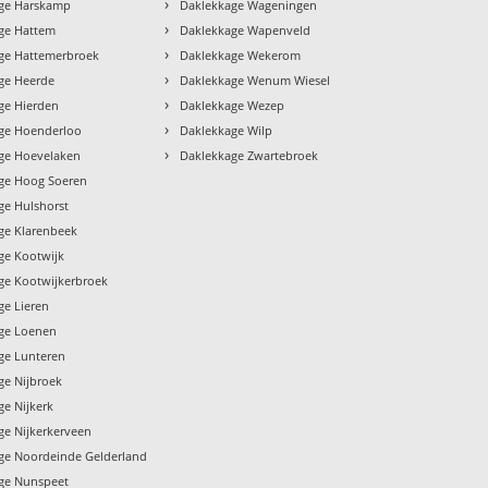
›
ge Harskamp
Daklekkage Wageningen
›
ge Hattem
Daklekkage Wapenveld
›
ge Hattemerbroek
Daklekkage Wekerom
›
ge Heerde
Daklekkage Wenum Wiesel
›
ge Hierden
Daklekkage Wezep
›
ge Hoenderloo
Daklekkage Wilp
›
ge Hoevelaken
Daklekkage Zwartebroek
ge Hoog Soeren
ge Hulshorst
ge Klarenbeek
ge Kootwijk
ge Kootwijkerbroek
ge Lieren
ge Loenen
ge Lunteren
ge Nijbroek
ge Nijkerk
ge Nijkerkerveen
ge Noordeinde Gelderland
ge Nunspeet