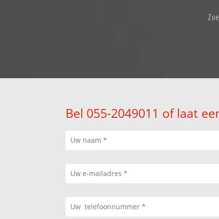
Zo
Bel 055-2049011 of laat ee