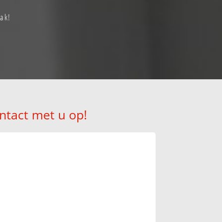
ak!
ntact met u op!