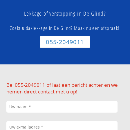
Lekkage of verstopping in De Glind?
Zoekt u daklekkage in De Glind? Maak nu een afspraak!
055-2049011
Bel 055-2049011 of laat een bericht achter en we
nemen direct contact met u op!