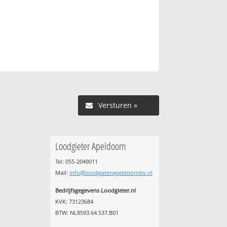
Versturen »
Loodgieter Apeldoorn
Tel: 055-2049011
Mail:
info@loodgieterapeldoornbv.nl
Bedrijfsgegevens Loodgieter.nl
KVK: 73123684
BTW: NL8593.64.537.B01