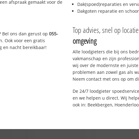
 een afspraak gemaakt voor de
Dak(spoed)reparaties en verv
Dakgoten reparatie en scho
Top advies, snel op locati
? Bel ons dan gerust op
055-
omgeving
n. Ook voor een gratis
g en nacht bereikbaar!
Alle loodgieters die bij ons be
vakmanschap en zijn profession
wij over de modernste en juist
problemen aan zowel gas als wat
Neem contact met ons op om di
De 24/7 loodgieter spoedservic
en we helpen u direct. Wij help
ook in: Beekbergen, Hoenderloo