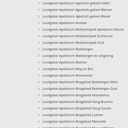
›
Loodgieter Apeldoorn Agrarisch gebied Uddel
›
Loodgieter Apeldoorn Agrarisch gebied Wenum
›
Loodgieter Apeldoorn Agrarisch gebied Wiesel
›
Loodgieter Apeldoorn Anklaar
›
Loodgieter Apeldoorn Bedrijvenpark Apeldoorn-Noord
›
Loodgieter Apeldoorn Bedrijvenpark Ecofactorij
›
Loodgieter Apeldoorn Bedrijvenpark Oost
›
Loodgieter Apeldoorn Beekbergen
›
Loodgieter Apeldoorn Beekbergen en omgeving
›
Loodgieter Apeldoorn Beemte
›
Loodgieter Apeldoorn Berg en Bos
›
Loodgieter Apeldoorn Binnenstad
›
Loodgieter Apeldoorn Bosgebied Beekbergen-West
›
Loodgieter Apeldoorn Bosgebied Beekbergen-Zuid
›
Loodgieter Apeldoorn Bosgebied Hoenderloo
›
Loodgieter Apeldoorn Bosgebied Hoog Buurloo
›
Loodgieter Apeldoorn Bosgebied Hoog Soeren
›
Loodgieter Apeldoorn Bosgebied Loenen
›
Loodgieter Apeldoorn Bosgebied Meerveld
›
Loodgieter Apeldoorn Bosgebied Nieuw Milligen