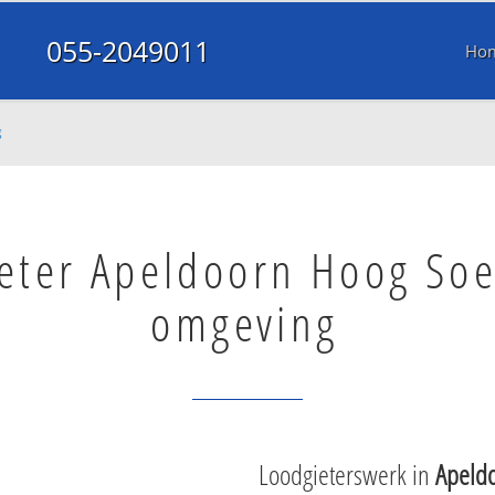
055-2049011
Ho
g
eter Apeldoorn Hoog So
omgeving
Loodgieterswerk in
Apeld