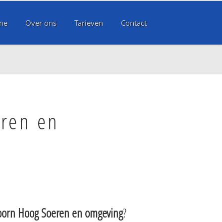
me
Over ons
Tarieven
Contact
eren en
oorn Hoog Soeren en omgeving
?