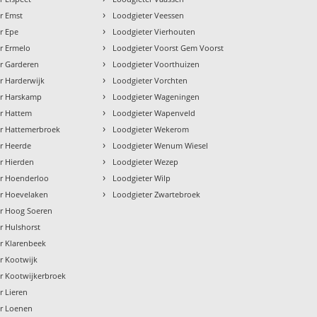
›
r Emst
Loodgieter Veessen
›
r Epe
Loodgieter Vierhouten
›
r Ermelo
Loodgieter Voorst Gem Voorst
›
r Garderen
Loodgieter Voorthuizen
›
r Harderwijk
Loodgieter Vorchten
›
er Harskamp
Loodgieter Wageningen
›
r Hattem
Loodgieter Wapenveld
›
r Hattemerbroek
Loodgieter Wekerom
›
r Heerde
Loodgieter Wenum Wiesel
›
r Hierden
Loodgieter Wezep
›
er Hoenderloo
Loodgieter Wilp
›
r Hoevelaken
Loodgieter Zwartebroek
r Hoog Soeren
r Hulshorst
r Klarenbeek
r Kootwijk
r Kootwijkerbroek
r Lieren
er Loenen