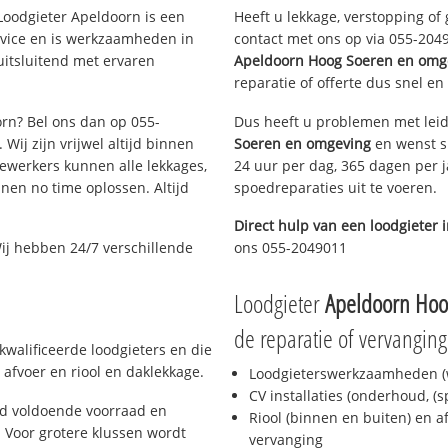
oodgieter Apeldoorn is een
Heeft u lekkage, verstopping of
rvice en is werkzaamheden in
contact met ons op via 055-20490
uitsluitend met ervaren
Apeldoorn Hoog Soeren en omg
reparatie of offerte dus snel en
orn? Bel ons dan op 055-
Dus heeft u problemen met leid
Wij zijn vrijwel altijd binnen
Soeren en omgeving
en wenst sn
ewerkers kunnen alle lekkages,
24 uur per dag, 365 dagen per j
en no time oplossen. Altijd
spoedreparaties uit te voeren.
Direct hulp van een loodgieter 
ij hebben 24/7 verschillende
ons 055-2049011
Loodgieter
Apeldoorn Hoo
de reparatie of vervanging
kwalificeerde loodgieters en die
afvoer en riool en daklekkage.
Loodgieterswerkzaamheden (w
CV installaties (onderhoud, (
jd voldoende voorraad en
Riool (binnen en buiten) en a
 Voor grotere klussen wordt
vervanging