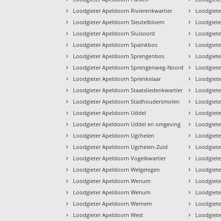
›
›
Loodgieter Apeldoorn Rivierenkwartier
Loodgiete
›
›
Loodgieter Apeldoorn Sleutelbloem
Loodgiete
›
›
Loodgieter Apeldoorn Sluisoord
Loodgiete
›
›
Loodgieter Apeldoorn Spainkbos
Loodgiete
›
›
Loodgieter Apeldoorn Sprengenbos
Loodgiete
›
›
Loodgieter Apeldoorn Sprengenweg-Noord
Loodgiet
›
›
Loodgieter Apeldoorn Sprenkelaar
Loodgiete
›
›
Loodgieter Apeldoorn Staatsliedenkwartier
Loodgiete
›
›
Loodgieter Apeldoorn Stadhoudersmolen
Loodgiete
›
›
Loodgieter Apeldoorn Uddel
Loodgiete
›
›
Loodgieter Apeldoorn Uddel en omgeving
Loodgiet
›
›
Loodgieter Apeldoorn Ugchelen
Loodgiete
›
›
Loodgieter Apeldoorn Ugchelen-Zuid
Loodgiete
›
›
Loodgieter Apeldoorn Vogelkwartier
Loodgiete
›
›
Loodgieter Apeldoorn Welgelegen
Loodgiete
›
›
Loodgieter Apeldoorn Wenum
Loodgiete
›
›
Loodgieter Apeldoorn Wenum
Loodgiete
›
›
Loodgieter Apeldoorn Wernem
Loodgiete
›
›
Loodgieter Apeldoorn West
Loodgiet