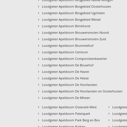
›
Loodgieter Apeldoorn Bosgebied Oosterhuizen
›
Loodgieter Apeldoorn Bosgebied Ugchelen
›
Loodgieter Apeldoorn Bosgebied Wiesel
›
Loodgieter Apeldoorn Brinkhorst
›
Loodgieter Apeldoorn Brouwersmolen-Noord
›
Loodgieter Apeldoorn Brouwersmolen-Zuid
›
Loodgieter Apeldoorn Brummelhof
›
Loodgieter Apeldoorn Centrum
›
Loodgieter Apeldoorn Componistenkwartier
›
Loodgieter Apeldoorn De Bouwhof
›
Loodgieter Apeldoorn De Haven
›
Loodgieter Apeldoorn De Heeze
›
Loodgieter Apeldoorn De Hooilanden
›
Loodgieter Apeldoorn De Hooilanden en Oosterhuizen
›
Loodgieter Apeldoorn De Mheen
›
›
Loodgieter Apeldoorn Osseveld-West
Loodgiete
›
›
Loodgieter Apeldoorn Paleispark
Loodgiete
›
›
Loodgieter Apeldoorn Park Berg en Bos
Loodgiete
›
›
Loodgieter Apeldoorn Parken
Loodgiete