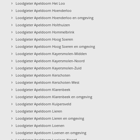
›
Loodgieter Apeldoorn Het Loo
›
Loodgieter Apeldoorn Hoenderloo
›
Loodgieter Apeldoorn Hoenderloo en omgeving
›
Loodgieter Apeldoorn Holthuizen
›
Loodgieter Apeldoorn Hommelbrink
›
Loodgieter Apeldoorn Hoog Soeren
›
Loodgieter Apeldoorn Hoog Soeren en omgeving
›
Loodgieter Apeldoorn Kayersmolen-Midden
›
Loodgieter Apeldoorn Kayersmolen-Noord
›
Loodgieter Apeldoorn Kayersmolen-Zuid
›
Loodgieter Apeldoorn Kerschoten
›
Loodgieter Apeldoorn Kerschoten-West
›
Loodgieter Apeldoorn Klarenbeek
›
Loodgieter Apeldoorn Klarenbeek en omgeving
›
Loodgieter Apeldoorn Kuipersveld
›
Loodgieter Apeldoorn Lieren
›
Loodgieter Apeldoorn Lieren en omgeving
›
Loodgieter Apeldoorn Loenen
›
Loodgieter Apeldoorn Loenen en omgeving
›
Loodgieter Apeldoorn Loolaan-Noord