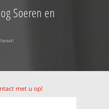
oog Soeren en
fspraak!
ntact met u op!