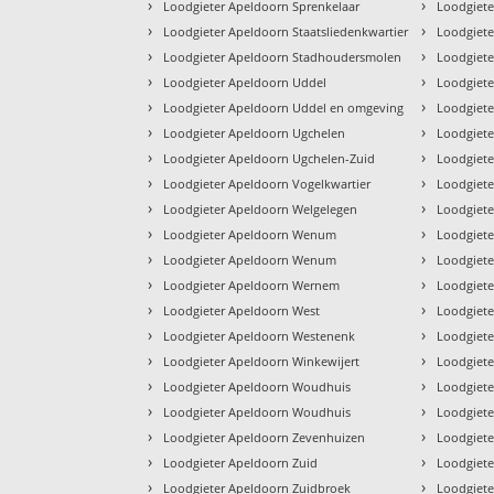
›
›
Loodgieter Apeldoorn Sprenkelaar
Loodgiete
›
›
Loodgieter Apeldoorn Staatsliedenkwartier
Loodgiete
›
›
Loodgieter Apeldoorn Stadhoudersmolen
Loodgiete
›
›
Loodgieter Apeldoorn Uddel
Loodgiete
›
›
Loodgieter Apeldoorn Uddel en omgeving
Loodgiet
›
›
Loodgieter Apeldoorn Ugchelen
Loodgiete
›
›
Loodgieter Apeldoorn Ugchelen-Zuid
Loodgiete
›
›
Loodgieter Apeldoorn Vogelkwartier
Loodgiete
›
›
Loodgieter Apeldoorn Welgelegen
Loodgiete
›
›
Loodgieter Apeldoorn Wenum
Loodgiete
›
›
Loodgieter Apeldoorn Wenum
Loodgiete
›
›
Loodgieter Apeldoorn Wernem
Loodgiete
›
›
Loodgieter Apeldoorn West
Loodgiet
›
›
Loodgieter Apeldoorn Westenenk
Loodgiete
›
›
Loodgieter Apeldoorn Winkewijert
Loodgiete
›
›
Loodgieter Apeldoorn Woudhuis
Loodgiete
›
›
Loodgieter Apeldoorn Woudhuis
Loodgiete
›
›
Loodgieter Apeldoorn Zevenhuizen
Loodgiete
›
›
Loodgieter Apeldoorn Zuid
Loodgiet
›
›
Loodgieter Apeldoorn Zuidbroek
Loodgiet