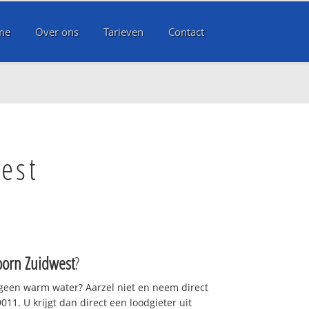
me
Over ons
Tarieven
Contact
est
orn Zuidwest
?
 geen warm water? Aarzel niet en neem direct
11. U krijgt dan direct een loodgieter uit