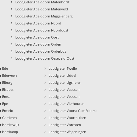
›
Loodgieter Apeldoorn Matenhorst
›
Loodgieter Apeldoorn Matenveld
›
Loodgieter Apeldoorn Miggelenberg
›
Loodgieter Apeldoorn Noord
›
Loodgieter Apeldoorn Noordoost
›
Loodgieter Apeldoorn Oost
›
Loodgieter Apeldoorn Orden
›
Loodgieter Apeldoorn Orderbos
›
Loodgieter Apeldoorn Osseveld-Oost
›
r Ede
Loodgieter Twello
›
r Ederveen
Loodgieter Uddel
›
r Elburg
Loodgieter Ugchelen
›
r Elspeet
Loodgieter Vaassen
›
r Emst
Loodgieter Veessen
›
r Epe
Loodgieter Vierhouten
›
r Ermelo
Loodgieter Voorst Gem Voorst
›
r Garderen
Loodgieter Voorthuizen
›
r Harderwijk
Loodgieter Vorchten
›
er Harskamp
Loodgieter Wageningen