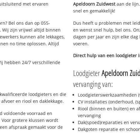
uitsluitend met ervaren
Apeldoorn Zuidwest
aan de lijn.
snel en gemakkelijk!
orn? Bel ons dan op 055-
Dus heeft u problemen met leid
Wij zijn vrijwel altijd binnen
en wenst snel hulp, bel ons. On
ewerkers kunnen alle lekkages,
dagen per jaar en zijn elke dag 
en no time oplossen. Altijd
voeren.
Direct hulp van een loodgieter 
ij hebben 24/7 verschillende
Loodgieter
Apeldoorn Zui
vervanging van:
kwalificeerde loodgieters en die
Loodgieterswerkzaamheden (w
afvoer en riool en daklekkage.
CV installaties (onderhoud, (
Riool (binnen en buiten) en a
jd voldoende voorraad en
vervanging
 Voor grotere klussen wordt
Dak(spoed)reparaties en verv
 een afspraak gemaakt voor de
Dakgoten reparatie en scho