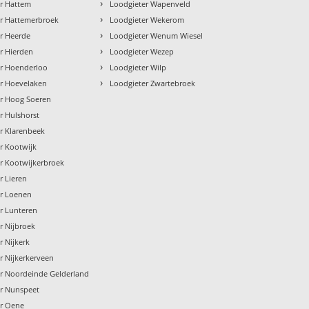
›
r Hattem
Loodgieter Wapenveld
›
r Hattemerbroek
Loodgieter Wekerom
›
r Heerde
Loodgieter Wenum Wiesel
›
r Hierden
Loodgieter Wezep
›
er Hoenderloo
Loodgieter Wilp
›
r Hoevelaken
Loodgieter Zwartebroek
r Hoog Soeren
r Hulshorst
r Klarenbeek
r Kootwijk
r Kootwijkerbroek
r Lieren
er Loenen
r Lunteren
r Nijbroek
r Nijkerk
r Nijkerkerveen
r Noordeinde Gelderland
er Nunspeet
er Oene