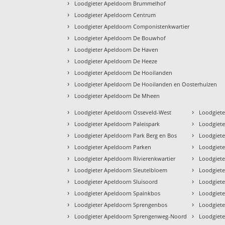
›
Loodgieter Apeldoorn Brummelhof
›
Loodgieter Apeldoorn Centrum
›
Loodgieter Apeldoorn Componistenkwartier
›
Loodgieter Apeldoorn De Bouwhof
›
Loodgieter Apeldoorn De Haven
›
Loodgieter Apeldoorn De Heeze
›
Loodgieter Apeldoorn De Hooilanden
›
Loodgieter Apeldoorn De Hooilanden en Oosterhuizen
›
Loodgieter Apeldoorn De Mheen
›
›
Loodgieter Apeldoorn Osseveld-West
Loodgiete
›
›
Loodgieter Apeldoorn Paleispark
Loodgiete
›
›
Loodgieter Apeldoorn Park Berg en Bos
Loodgiete
›
›
Loodgieter Apeldoorn Parken
Loodgiete
›
›
Loodgieter Apeldoorn Rivierenkwartier
Loodgiete
›
›
Loodgieter Apeldoorn Sleutelbloem
Loodgiete
›
›
Loodgieter Apeldoorn Sluisoord
Loodgiete
›
›
Loodgieter Apeldoorn Spainkbos
Loodgiete
›
›
Loodgieter Apeldoorn Sprengenbos
Loodgiete
›
›
Loodgieter Apeldoorn Sprengenweg-Noord
Loodgiet