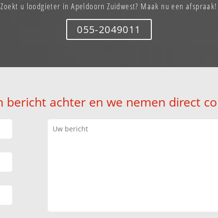
Zoekt u loodgieter in Apeldoorn Zuidwest? Maak nu een afspraak!
055-2049011
n bericht achter en we nemen direct co