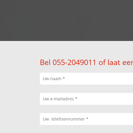
Bel 055-2049011 of laat ee