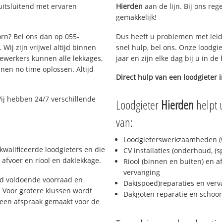
uitsluitend met ervaren
Hierden
aan de lijn. Bij ons reg
gemakkelijk!
orn? Bel ons dan op 055-
Dus heeft u problemen met leid
Wij zijn vrijwel altijd binnen
snel hulp, bel ons. Onze loodgi
ewerkers kunnen alle lekkages,
jaar en zijn elke dag bij u in d
en no time oplossen. Altijd
Direct hulp van een loodgieter 
ij hebben 24/7 verschillende
Loodgieter
Hierden
helpt 
van:
Loodgieterswerkzaamheden (w
kwalificeerde loodgieters en die
CV installaties (onderhoud, (
afvoer en riool en daklekkage.
Riool (binnen en buiten) en a
vervanging
jd voldoende voorraad en
Dak(spoed)reparaties en verv
 Voor grotere klussen wordt
Dakgoten reparatie en scho
 een afspraak gemaakt voor de