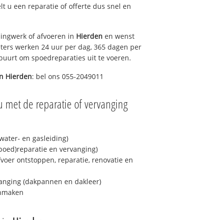
elt u een reparatie of offerte dus snel en
ingwerk of afvoeren in
Hierden
en wenst
eters werken 24 uur per dag, 365 dagen per
e buurt om spoedreparaties uit te voeren.
in
Hierden
: bel ons 055-2049011
u met de reparatie of vervanging
ater- en gasleiding)
spoed)reparatie en vervanging)
fvoer ontstoppen, reparatie, renovatie en
anging (dakpannen en dakleer)
onmaken