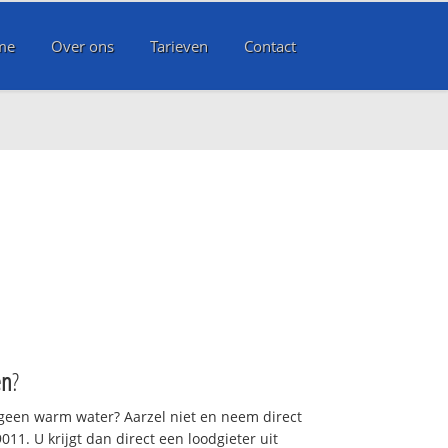
me
Over ons
Tarieven
Contact
en
?
 geen warm water? Aarzel niet en neem direct
11. U krijgt dan direct een loodgieter uit