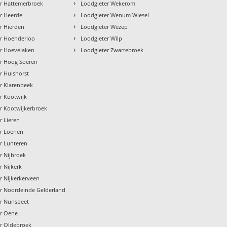
›
r Hattemerbroek
Loodgieter Wekerom
›
r Heerde
Loodgieter Wenum Wiesel
›
r Hierden
Loodgieter Wezep
›
er Hoenderloo
Loodgieter Wilp
›
r Hoevelaken
Loodgieter Zwartebroek
r Hoog Soeren
r Hulshorst
r Klarenbeek
r Kootwijk
r Kootwijkerbroek
r Lieren
er Loenen
r Lunteren
r Nijbroek
r Nijkerk
r Nijkerkerveen
r Noordeinde Gelderland
er Nunspeet
er Oene
r Oldebroek