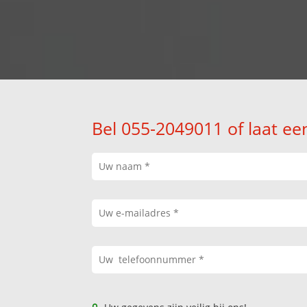
Bel 055-2049011 of laat ee