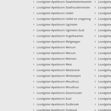
›
›
Loodgieter Apeldoorn Staatsliedenkwartier
Loodgiete
›
›
Loodgieter Apeldoorn Stadhoudersmolen
Loodgiete
›
›
Loodgieter Apeldoorn Uddel
Loodgiete
›
›
Loodgieter Apeldoorn Uddel en omgeving
Loodgiet
›
›
Loodgieter Apeldoorn Ugchelen
Loodgiete
›
›
Loodgieter Apeldoorn Ugchelen-Zuid
Loodgiete
›
›
Loodgieter Apeldoorn Vogelkwartier
Loodgiete
›
›
Loodgieter Apeldoorn Welgelegen
Loodgiete
›
›
Loodgieter Apeldoorn Wenum
Loodgiete
›
›
Loodgieter Apeldoorn Wenum
Loodgiete
›
›
Loodgieter Apeldoorn Wernem
Loodgiete
›
›
Loodgieter Apeldoorn West
Loodgiet
›
›
Loodgieter Apeldoorn Westenenk
Loodgiete
›
›
Loodgieter Apeldoorn Winkewijert
Loodgiete
›
›
Loodgieter Apeldoorn Woudhuis
Loodgiete
›
›
Loodgieter Apeldoorn Woudhuis
Loodgiete
›
›
Loodgieter Apeldoorn Zevenhuizen
Loodgiete
›
›
Loodgieter Apeldoorn Zuid
Loodgiet
›
›
Loodgieter Apeldoorn Zuidbroek
Loodgiet
›
›
Loodgieter Apeldoorn Zuidoost
Loodgiete