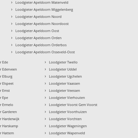
›
Loodgieter Apeldoorn Matenveld
›
Loodgieter Apeldoorn Miggelenberg
›
Loodgieter Apeldoorn Noord
›
Loodgieter Apeldoorn Noordoost
›
Loodgieter Apeldoorn Oost
›
Loodgieter Apeldoorn Orden
›
Loodgieter Apeldoorn Orderbos
›
Loodgieter Apeldoorn Osseveld-Oost
›
r Ede
Loodgieter Twello
›
r Ederveen
Loodgieter Uddel
›
r Elburg
Loodgieter Ugchelen
›
r Elspeet
Loodgieter Vaassen
›
r Emst
Loodgieter Veessen
›
r Epe
Loodgieter Vierhouten
›
r Ermelo
Loodgieter Voorst Gem Voorst
›
r Garderen
Loodgieter Voorthuizen
›
r Harderwijk
Loodgieter Vorchten
›
er Harskamp
Loodgieter Wageningen
›
r Hattem
Loodgieter Wapenveld