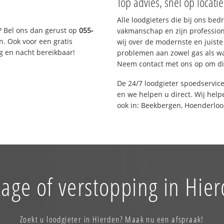
Top advies, snel op locati
Alle loodgieters die bij ons be
? Bel ons dan gerust op
055-
vakmanschap en zijn profession
n. Ook voor een gratis
wij over de modernste en juist
g en nacht bereikbaar!
problemen aan zowel gas als wat
Neem contact met ons op om di
De 24/7 loodgieter spoedservic
en we helpen u direct. Wij help
ook in: Beekbergen, Hoenderloo
age of verstopping in Hie
Zoekt u loodgieter in Hierden? Maak nu een afspraak!