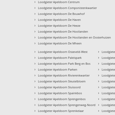
›
Loodgieter Apeldoorn Centrum
›
Loodgieter Apeldoorn Componistenkwartier
›
Loodgieter Apeldoorn De Bouwhof
›
Loodgieter Apeldoorn De Haven
›
Loodgieter Apeldoorn De Heeze
›
Loodgieter Apeldoorn De Hooilanden
›
Loodgieter Apeldoorn De Hooilanden en Oosterhuizen
›
Loodgieter Apeldoorn De Mheen
›
›
Loodgieter Apeldoorn Osseveld-West
Loodgiete
›
›
Loodgieter Apeldoorn Paleispark
Loodgiete
›
›
Loodgieter Apeldoorn Park Berg en Bos
Loodgiete
›
›
Loodgieter Apeldoorn Parken
Loodgiete
›
›
Loodgieter Apeldoorn Rivierenkwartier
Loodgiete
›
›
Loodgieter Apeldoorn Sleutelbloem
Loodgiete
›
›
Loodgieter Apeldoorn Sluisoord
Loodgiete
›
›
Loodgieter Apeldoorn Spainkbos
Loodgiete
›
›
Loodgieter Apeldoorn Sprengenbos
Loodgiete
›
›
Loodgieter Apeldoorn Sprengenweg-Noord
Loodgiet
›
›
Loodgieter Apeldoorn Sprenkelaar
Loodgiete